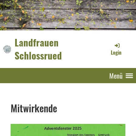
Landfrauen
Schlossrued
Login
Menü
Mitwirkende