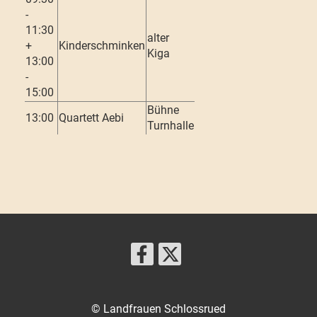
-
11:30
alter
+
Kinderschminken
Kiga
13:00
-
15:00
Bühne
13:00
Quartett Aebi
Turnhalle
© Landfrauen Schlossrued